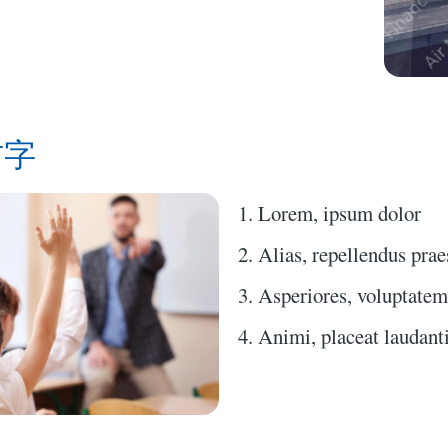
右字
Lorem, ipsum dolor
Alias, repellendus pra
Asperiores, voluptatem 
Animi, placeat laudan