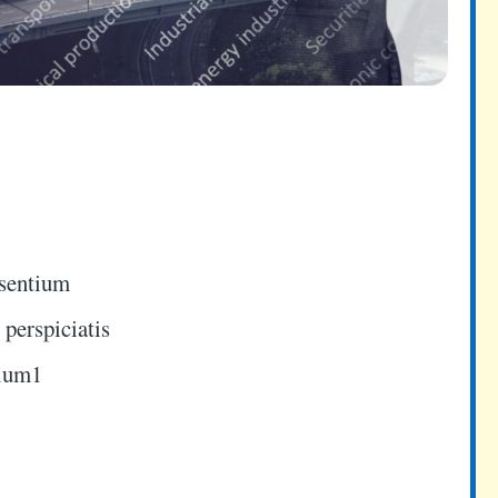
esentium
perspiciatis
tium1