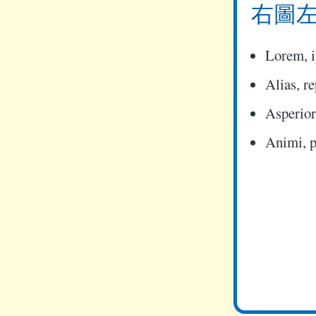
右圖
Lorem, 
Alias, r
Asperior
Animi, p