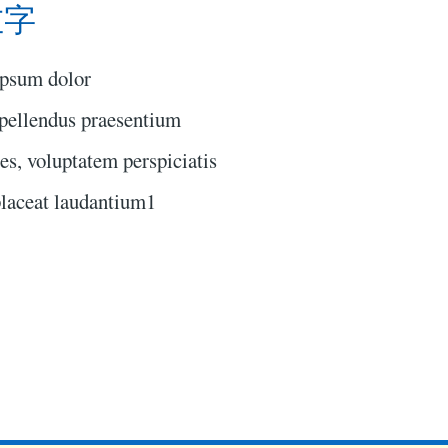
左字
ipsum dolor
epellendus praesentium
es, voluptatem perspiciatis
laceat laudantium1