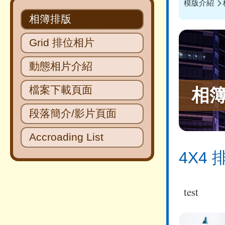
導
模版介紹
Main
相簿排版
航
navigation
Grid 排位相片
連
結
動態相片介紹
檔案下載頁面
相
段落簡介/影片頁面
Accroading List
4X4 
test