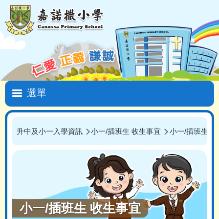
移至主內容
Main
navigation
升中及小一入學資訊
小一/插班生 收生事宜
小一/插班生 
導
航
連
結
小一/插班生 收生事宜